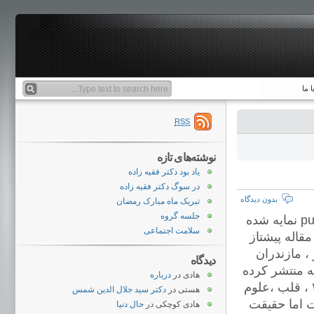
 ما
RSS
نوشته‌های تازه
یاد بود دکتر فقیه زاده
در سوگ دکتر فقیه زاده
بدون دیدگاه
تبریک ماه مبارک رمضان
جلسه گروه
در طول ۶ ماه گذشته ۳۳ مقاله مربوط به Sulfur mustard در pubmed نمایه شده
سلامت اجتماعی
ت که سهم محقین ایرانی ۱۵ مقاله بوده است. مرکز بقیه اله با ۵ مقاله پیشتاز
ار است : لبافی نژاد ۴ ،مشهد ۲ وتبریز ، مازندران
دیدگاه
ر و مرکز تحقیقاتی خودمان هم هر کدام ۱ مقاله منتشر کرده
هادی
در
درباره
اند. بر اساس رشته نیز چشم با ۶ مقاله پیشتاز است.ریه ۴ ، پوست ۲ ، قلب ،علوم
هستی
در
دکتر سید جلال الدین شمس
ت اما حقیقت
هادی کوچکی
در
حال دنیا