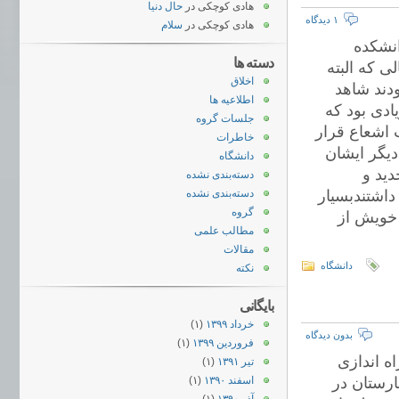
هادی کوچکی
در
حال دنیا
۱ دیدگاه
هادی کوچکی
در
سلام
انشکده
دسته ها
دکتر دواتی واگذار نموده اند.در طول مدت ۶-۷ سالی که البته
اخلاق
دند شاهد
اطلاعیه ها
ادی بود که
جلسات گروه
 اشعاع قرار
خاطرات
یگر ایشان
دانشگاه
ید و
دسته‌بندی نشده
داشتندبسیار
دسته‌بندی نشده
گروه
خویش از
مطالب علمی
مقالات
دانشگاه
نکته
بایگانی
خرداد ۱۳۹۹
(۱)
بدون دیدگاه
فروردین ۱۳۹۹
(۱)
ه اندازی
تیر ۱۳۹۱
(۱)
رستان در
اسفند ۱۳۹۰
(۱)