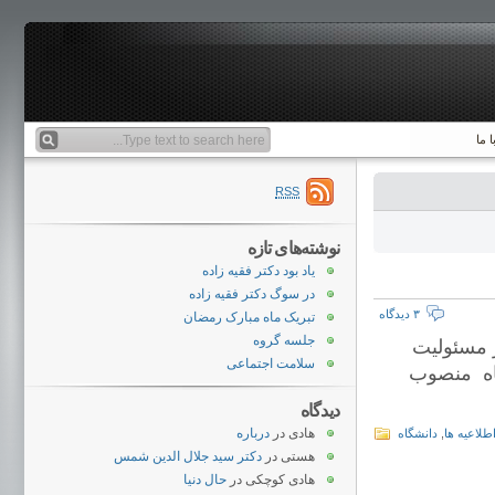
 ما
RSS
نوشته‌های تازه
یاد بود دکتر فقیه زاده
در سوگ دکتر فقیه زاده
۳ دیدگاه
تبریک ماه مبارک رمضان
جلسه گروه
ر مسئولیت
سلامت اجتماعی
گاه منصوب
دیدگاه
هادی
در
درباره
طلاعیه ها
,
دانشگاه
هستی
در
دکتر سید جلال الدین شمس
هادی کوچکی
در
حال دنیا