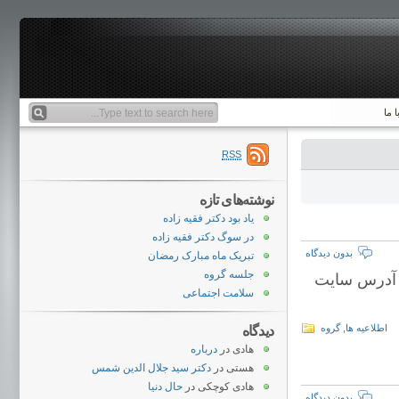
 ما
RSS
نوشته‌های تازه
یاد بود دکتر فقیه زاده
در سوگ دکتر فقیه زاده
بدون دیدگاه
تبریک ماه مبارک رمضان
جلسه گروه
 آدرس سایت
سلامت اجتماعی
اطلاعیه ها
,
گروه
دیدگاه
هادی
در
درباره
هستی
در
دکتر سید جلال الدین شمس
هادی کوچکی
در
حال دنیا
بدون دیدگاه