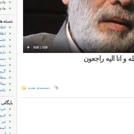
هادی
هادی
دسته ها
اخلا
اطلا
جلس
خاط
دانش
لله و انا الیه راجعون
دسته
دسته
گروه
مطا
مقال
دسته‌بندی نشده
نکته
بایگانی
خرداد ۹
فروردی
تیر ۱۳۹۱
اسفند 