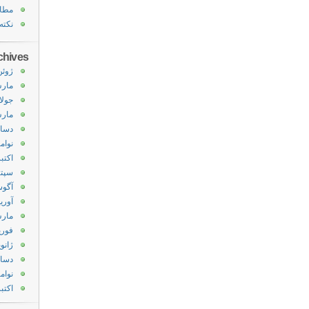
مطا
نکته
chives
ژوئن 20
مارس 0
جولای 
مارس 2
دسامبر
نوامبر 
اکتبر 11
سپتامب
آگوست
آوریل 1
مارس 1
فوریه 1
ژانویه 
دسامبر
نوامبر 
اکتبر 10