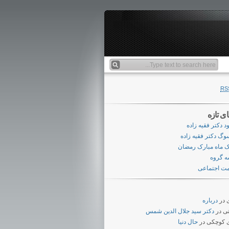
RS
ای تازه
ود دکتر فقیه زاده
وگ دکتر فقیه زاده
ک ماه مبارک رمضان
 گروه
ت اجتماعی
در
درباره
ی
در
دکتر سید جلال الدین شمس
 کوچکی
در
حال دنیا