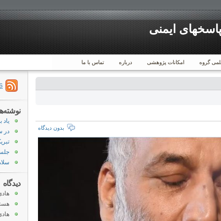
پاسخهای ایمنی
لمی گروه
امکانات پژوهشی
درباره
تماس با ما
S
نوشته‌ه
یاد ب
بدون دیدگاه
در س
تبری
جلسه
سلام
دیدگاه
هادی
هست
هادی