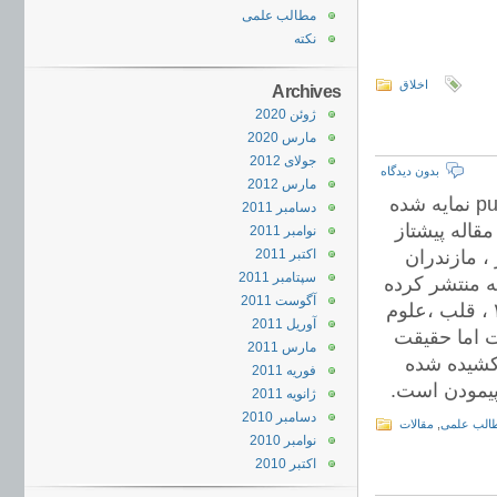
مطالب علمی
نکته
اخلاق
Archives
ژوئن 2020
مارس 2020
جولای 2012
بدون دیدگاه
مارس 2012
در طول ۶ ماه گذشته ۳۳ مقاله مربوط به Sulfur mustard در pubmed نمایه شده
دسامبر 2011
ت که سهم محقین ایرانی ۱۵ مقاله بوده است. مرکز بقیه اله با ۵ مقاله پیشتاز
نوامبر 2011
ار است : لبافی نژاد ۴ ،مشهد ۲ وتبریز ، مازندران
اکتبر 2011
سپتامبر 2011
ر و مرکز تحقیقاتی خودمان هم هر کدام ۱ مقاله منتشر کرده
آگوست 2011
اند. بر اساس رشته نیز چشم با ۶ مقاله پیشتاز است.ریه ۴ ، پوست ۲ ، قلب ،علوم
آوریل 2011
ت اما حقیقت
مارس 2011
کشیده شده
فوریه 2011
پیمودن است.
ژانویه 2011
دسامبر 2010
الب علمی
,
مقالات
نوامبر 2010
اکتبر 2010