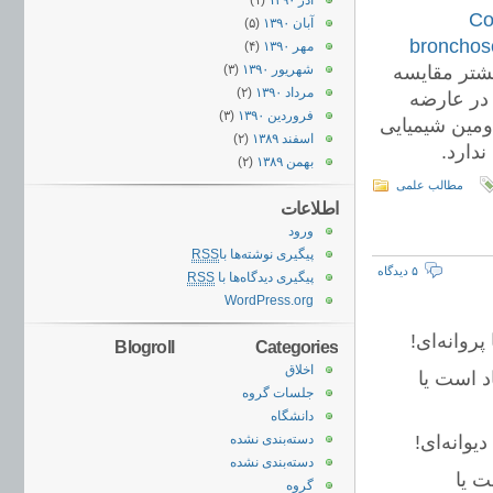
آذر ۱۳۹۰
(۱)
Co
آبان ۱۳۹۰
(۵)
bronchosc
مهر ۱۳۹۰
(۴)
یشتر مقایسه
شهریور ۱۳۹۰
(۳)
مرداد ۱۳۹۰
(۲)
ن دو روش Virtual bronchoscopy و fibroptic Bronchoscopy در عارضه
فروردین ۱۳۹۰
(۳)
ومین شیمیایی
اسفند ۱۳۸۹
(۲)
دارد.
بهمن ۱۳۸۹
(۲)
مطالب علمی
اطلاعات
ورود
پیگیری نوشته‌ها با
RSS
۵ دیدگاه
پیگیری دیدگاه‌ها با
RSS
WordPress.org
روانه‌ای!
Blogroll
Categories
اخلاق
د است یا
جلسات گروه
دانشگاه
یوانه‌ای!
دسته‌بندی نشده
دسته‌بندی نشده
ت یا
گروه