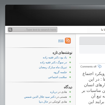
 ما
RSS
نوشته‌های تازه
یاد بود دکتر فقیه زاده
در سوگ دکتر فقیه زاده
Comments off
تبریک ماه مبارک رمضان
جلسه گروه
ی را از دو منظر می توان مورد بررسی قرار داد. ۱- رویکرد اجتماع
سلامت اجتماعی
 : در این
رهای انسان
دیدگاه
ن مناسبات بر
هادی
در
درباره
 تبع آن
هستی
در
دکتر سید جلال الدین شمس
رایند این
هادی کوچکی
در
حال دنیا