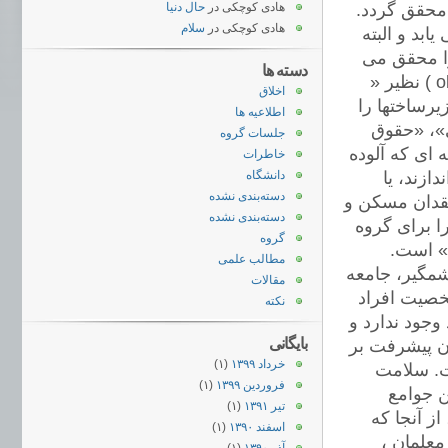
 محقق گردد.
هادی کوچکی
در
حال دنیا
هادی کوچکی
در
سلام
بد و البته
را محقق می
دسته ها
سازد. این رویکرد ، هم حوزه های سخت افزاری و ملموس (objective ) نظیر «
اخلاق
رساختها را
اطلاعیه ها
»، «حقوق
جلسات گروه
 ای که آلوده
خاطرات
زند، یا
دانشگاه
دسته‌بندی نشده
 فقدان مسکن و
دسته‌بندی نشده
ا برای گروه
گروه
» است.
مطالب علمی
مگیر، جامعه
مقالات
خصیت افراد
نکته
وجود ندارد و
بایگانی
دن پیشرفت بر
خرداد ۱۳۹۹
(۱)
ت. سلامت
فروردین ۱۳۹۹
(۱)
ن جوامع
تیر ۱۳۹۱
(۱)
از آنجا که
اسفند ۱۳۹۰
(۱)
معلمان ،