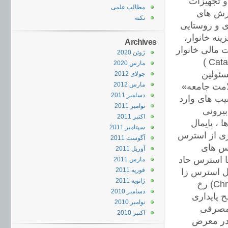
دارو و تجهیزات
مطالب علمی
ارش های
نکته
 و روستایی
نه خانوار،
Archives
در مشارکت مالی خانوار
ژوئن 2020
ها( FFCI ) و افزایش خانوارهای دچار هزینه های کمرشکن (Catastrophic )
مارس 2020
ئولین
جولای 2012
مارس 2012
امت جامعه»
دسامبر 2011
یب های وارد
نوامبر 2011
یرونی
اکتبر 2011
 ها ، پایمال
سپتامبر 2011
ری از استرس
آگوست 2011
رس های
آوریل 2011
با استرس حاد
مارس 2011
فوریه 2011
رند.در استرس اجتماعی (Social Stress) عامل استرس زا
ژانویه 2011
استمرار می یابد و به همین دلیل پدیده «استرس مزمن :Chronic Stress) رخ
دسامبر 2010
 پایداری
نوامبر 2010
 مصرفی
اکتبر 2010
د در معرض