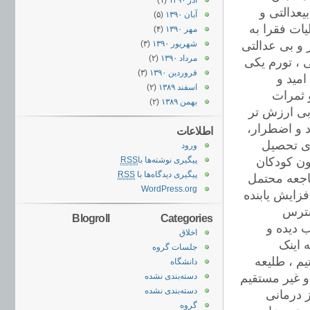
آذر ۱۳۹۰
(۱)
عدالتی و
آبان ۱۳۹۰
(۵)
یات فقرا به
مهر ۱۳۹۰
(۴)
 و بی عدالتی
شهریور ۱۳۹۰
(۳)
مرداد ۱۳۹۰
(۲)
 ، تورم یکی
فروردین ۱۳۹۰
(۳)
مید و
اسفند ۱۳۸۹
(۲)
و ثمرات
بهمن ۱۳۸۹
(۲)
بی ارزش تر
د و اضطرار،
اطلاعات
ای تحصیل
ورود
ون کودکان
پیگیری نوشته‌ها با
RSS
پیگیری دیدگاه‌ها با
RSS
فاجعه محتمل
WordPress.org
زایش یابنده
سترس
Blogroll
Categories
ب دیده و
اخلاق
 اینک
جلسات گروه
م ، طلیعه
دانشگاه
و غیر مستقیم
دسته‌بندی نشده
دسته‌بندی نشده
 درمانی
گروه