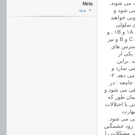
ت می شوند.
Meta
می شود و
ورود
وبی خواهند
ای سلولی
بخوبی نشان داده شده است، و اختلال ایمونومدولاتور های اینترلوکین ۱A و ۱B , و
TNFα و اینتر لوکین ۶ همراه با سرطانهای کبد ناشی از ابتلا به هپاتیت C و B و نیز
استرس های
 یکی از
. براین
می سازد و
توجه به آن جزء لاینفکی از برنامه ریزی های نظام سلامت را تشکیل می دهد. ۲-
جامعه : در
لقی می شود و
مان طور که
 یا اختلالات
مهارت
قی می شود.
، زود خشمگین
بر مشکلات را