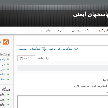
پاسخهای ایمنی
لمی گروه
امکانات پژوهشی
درباره
تماس با ما
S
دیدگاه های این نوشته
دیدگاهتان را بنویسید
نوشته‌ه
بازتاب ها (0)
دیدگاه ها (0)
یاد ب
در س
تبری
جلسه
سلام
ازم)
لکترونیک (پنهان می‌شود) (لازم)
دیدگاه
هادی
هست
هادی