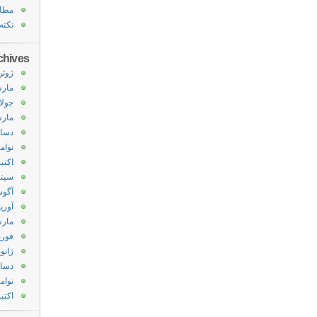
مطا
نکته
chives
ژوئن 20
مارس 0
جولای 
مارس 2
دسامبر
نوامبر 
اکتبر 11
سپتامب
آگوست
آوریل 1
مارس 1
فوریه 1
ژانویه 
دسامبر
نوامبر 
اکتبر 10