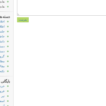
هادی
هادی
دسته ها
اخلا
اطلا
جلس
خاط
دانش
دسته
دسته
گروه
مطا
مقال
نکته
بایگانی
خرداد ۹
فروردی
تیر ۱۳۹۱
اسفند 