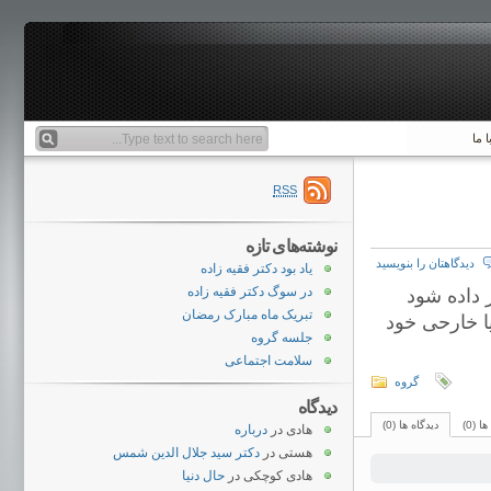
 ما
RSS
نوشته‌های تازه
دیدگاهتان را بنویسید
یاد بود دکتر فقیه زاده
در سوگ دکتر فقیه زاده
 داده شود
تبریک ماه مبارک رمضان
خه از مقاله word یاpdf فارسی یا خارحی خود
جلسه گروه
سلامت اجتماعی
گروه
دیدگاه
ا (0)
دیدگاه ها (0)
هادی
در
درباره
هستی
در
دکتر سید جلال الدین شمس
هادی کوچکی
در
حال دنیا