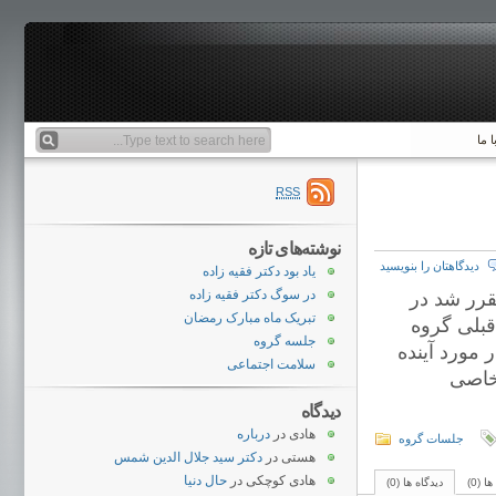
 ما
RSS
نوشته‌های تازه
دیدگاهتان را بنویسید
یاد بود دکتر فقیه زاده
در سوگ دکتر فقیه زاده
 شد.مقرر شد در
تبریک ماه مبارک رمضان
قبلی گروه
جلسه گروه
مورد آینده
سلامت اجتماعی
خاصی
دیدگاه
هادی
در
درباره
جلسات گروه
هستی
در
دکتر سید جلال الدین شمس
هادی کوچکی
در
حال دنیا
ا (0)
دیدگاه ها (0)